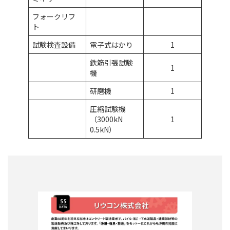
フォークリフ
ト
試験検査設備
電子式はかり
1
鉄筋引張試験
1
機
研磨機
1
圧縮試験機
（3000kN
1
0.5kN）