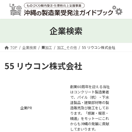
コ
ナ
ン
ビ
テ
ゲ
ン
ー
ツ
シ
企業検索
へ
ョ
ス
ン
キ
に
TOP
企業検索
■加工
加工_その他
55 リウコン株式会社
ッ
移
プ
動
55 リウコン株式会社
創業60周年を迎える当社
はコンクリート製造業者
で、パイル（杭）・下水
道製品・建築部材等の製
企業PR
造販売及び施工をしてお
ります。「感謝・報恩・
精進」をモットーにこれ
からも沖縄の発展に貢献
してまいります。