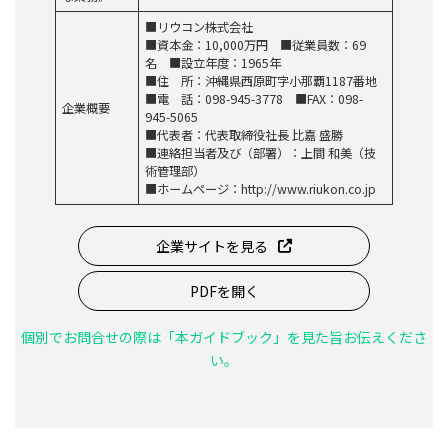
■リウコン株式会社
■資本金：10,000万円 ■従業員数：69
名 ■設立年度：1965年
■住 所：沖縄県西原町字小那覇1187番地
■電 話：098-945-3778 ■FAX：098-
企業概要
945-5065
■代表者：代表取締役社長 比嘉 盛勝
■連絡担当者及び（部署）：上間 和美（技
術管理部）
■ホームページ：http://www.riukon.co.jp
企業サイトを見る
PDFを開く
個別でお問合せの際は「本ガイドブック」を見た旨お伝えくださ
い。