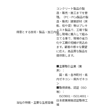
コンクリート製品の製
造・販売・施工までを管
理。（PC・PCa製品の製
造・販売）建築部材（床
板、柱や梁）等はプレキ
ャスト製品で、工場で製
得意とする技術・製品・加工内容
造し現場に搬入して組み
立てる事で、現場の省力
化や工期の短縮が見込め
ます。顧客の様々な要望
に応え、高品質な製品を
提供致します。
■主要取引企業（業
界）：
国・県・各市町村・県
内ゼネコン・県外ゼネコ
ン
■取得資格、認証（ISO
等）：
ISO9001・ISO14001・
日本産業規格認証取得工
当社の特徴・主要な生産設備
場