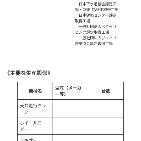
日本下水道協会認定工
場・COPITA評価取得工場
日本建築センター評定
取得工場
一般財団法人ベターリ
ビング評定取得工場
一般社団法人プレハブ
建築協会認定取得工場
《主要な生産設備》
型式（メーカ
機械名
台数
ー等）
天井走行クレ
ーン
ホイールロー
ダー
ミキサー