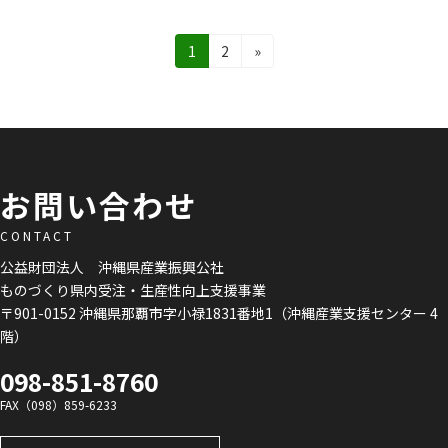
投
固
固
1
2
»
定
定
稿
ペ
ペ
の
ー
ー
ジ
ジ
ペ
ー
お問い合わせ
ジ
CONTACT
送
公益財団法人 沖縄県産業振興公社
り
ものづくり県内受注・生産性向上支援事業
〒901-0152 沖縄県那覇市字小禄1831番地1（沖縄産業支援センター 4
階）
098-851-8760
FAX（098）859-6233