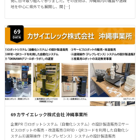
発に日々取り組んで参りました。その技術は、沖縄県内の離島や過疎
地を中心に県外でも展開し、関 […]
69 カサイエレック株式会社 沖縄事業所
企業PR ①ロボットシステム（自働化システム）の設計製造販売②サー
ビスロボットの販売・改造販売③RFID・QRコードを利用した自動化シ
ステム④遠隔操作（テレプレゼンス）システムの設計製造販売