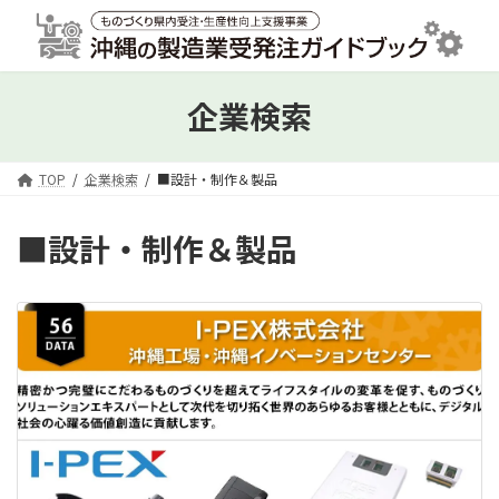
コ
ナ
ン
ビ
テ
ゲ
ン
ー
ツ
シ
企業検索
へ
ョ
ス
ン
キ
に
TOP
企業検索
■設計・制作＆製品
ッ
移
プ
動
■設計・制作＆製品