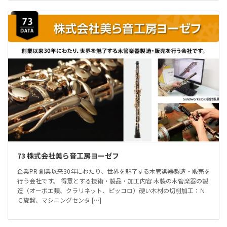
73 株式会社美ら音工房ヨーゼフ
企業PR 創業以来30年にわたり、世界を魅了する木管楽器製造・販売を
行う会社です。 得意とする技術・製品・加工内容 木製の木管楽器の製
造（オーボエ類、クラリネット、ピッコロ）硬い木材の切削加工：Ｎ
Ｃ旋盤、マシニングセンタ […]