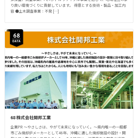
り良い環境づくりに貢献しています。 得意とする技術・製品・加工内
容 ●土木調査事業：不発 […]
68 株式会社開邦工業
企業PR ～やさしさは、やがて未来になっていく。～県内唯一の一般都
市ごみ焼却炉メーカーとして46年、沖縄に適した焼却施設の設計・開