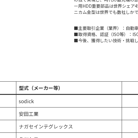
ー用HDD重要部品は世界シェア
ニカム金型は世界でも数社しか
■主要取引企業（業界）：自動
■取得資格、認証（ISO等）：ISO90
■今後、獲得したい技術・挑戦
型式（メーカー等）
sodick
安田工業
ナガセインテグレックス