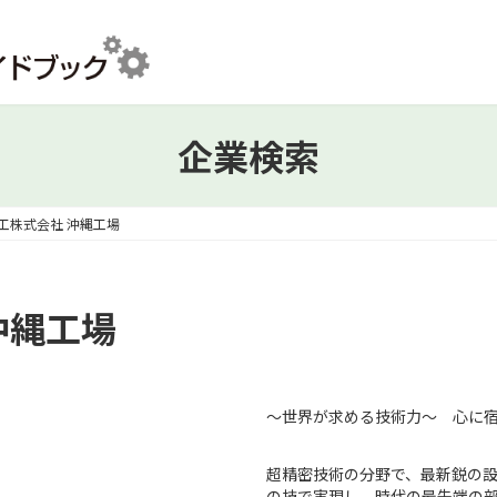
企業検索
精工株式会社 沖縄工場
沖縄工場
～世界が求める技術力～ 心に
超精密技術の分野で、最新鋭の
の技で実現し、時代の最先端の部