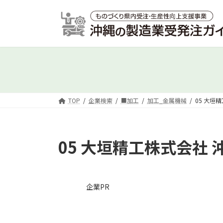
コ
ナ
ン
ビ
テ
ゲ
ン
ー
ツ
シ
へ
ョ
ス
ン
キ
に
ッ
移
TOP
企業検索
■加工
加工_金属機械
05 大垣
プ
動
05 大垣精工株式会社 
企業PR