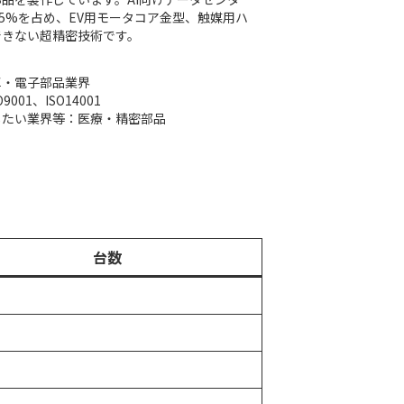
45%を占め、EV用モータコア金型、触媒用ハ
できない超精密技術です。
車・電子部品業界
01、ISO14001
したい業界等：医療・精密部品
台数