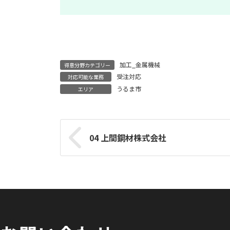
加工_金属機械
得意分野カテゴリー
受注対応
対応可能な業務
うるま市
エリア
04 上間鋼材株式会社