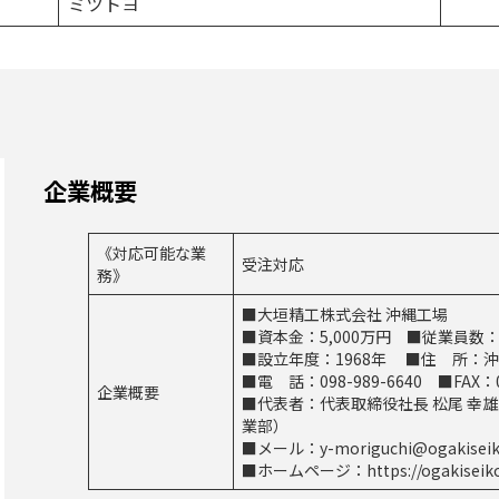
ミツトヨ
企業概要
《対応可能な業
受注対応
務》
■大垣精工株式会社 沖縄工場
■資本金：5,000万円 ■従業員数
■設立年度：1968年 ■住 所：沖
■電 話：098-989-6640 ■FAX：09
企業概要
■代表者：代表取締役社長 松尾 幸
業部）
■メール：y-moriguchi@ogakiseiko
■ホームページ：https://ogakiseiko.