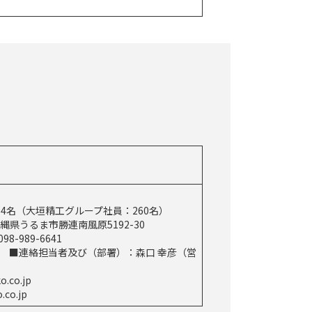
：4名（大垣精工グループ社員：260名）
縄県うるま市勝連南風原5192-30
8-989-6641
雄 ■連絡担当者及び（部署）：森口 幸彦（営
.co.jp
co.jp